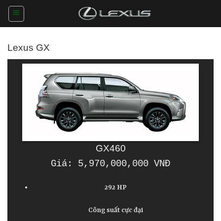
Skip
to
content
Lexus GX
GX460
Giá:
5,970,000,000 VNĐ
292 HP
Công suất cực đại