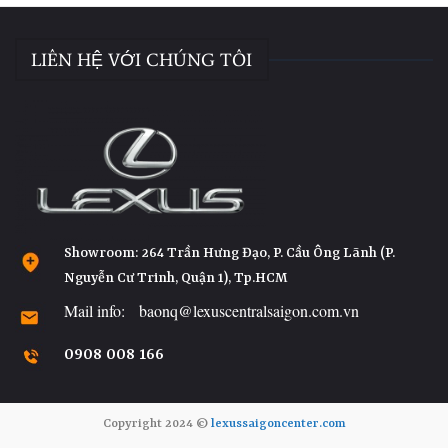
LIÊN HỆ VỚI CHÚNG TÔI
Showroom: 264 Trần Hưng Đạo, P. Cầu Ông Lãnh (P.
Nguyễn Cư Trinh, Quận 1), Tp.HCM
Mail info: baonq@lexuscentralsaigon.com.vn
0908 008 166
Copyright 2024 ©
lexussaigoncenter.com