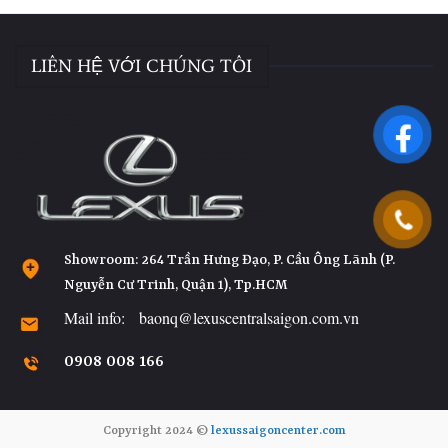
LIÊN HỆ VỚI CHÚNG TÔI
Showroom: 264 Trần Hưng Đạo, P. Cầu Ông Lãnh (P.
Nguyễn Cư Trinh, Quận 1), Tp.HCM
Mail info: baonq@lexuscentralsaigon.com.vn
0908 008 166
Copyright 2024 ©
lexussaigoncenter.com