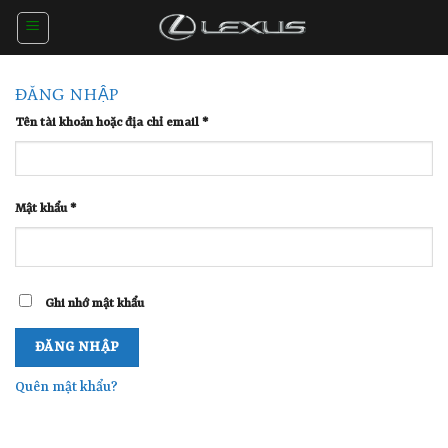
Skip
to
content
ĐĂNG NHẬP
Tên tài khoản hoặc địa chỉ email
*
Mật khẩu
*
Ghi nhớ mật khẩu
ĐĂNG NHẬP
Quên mật khẩu?