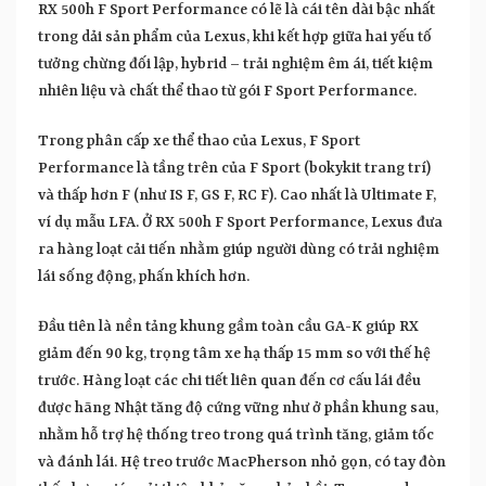
RX 500h F Sport Performance có lẽ là cái tên dài bậc nhất
trong dải sản phẩm của Lexus, khi kết hợp giữa hai yếu tố
tưởng chừng đối lập, hybrid – trải nghiệm êm ái, tiết kiệm
nhiên liệu và chất thể thao từ gói F Sport Performance.
Trong phân cấp xe thể thao của Lexus, F Sport
Performance là tầng trên của F Sport (bokykit trang trí)
và thấp hơn F (như IS F, GS F, RC F). Cao nhất là Ultimate F,
ví dụ mẫu LFA. Ở RX 500h F Sport Performance, Lexus đưa
ra hàng loạt cải tiến nhằm giúp người dùng có trải nghiệm
lái sống động, phấn khích hơn.
Đầu tiên là nền tảng khung gầm toàn cầu GA-K giúp RX
giảm đến 90 kg, trọng tâm xe hạ thấp 15 mm so với thế hệ
trước. Hàng loạt các chi tiết liên quan đến cơ cấu lái đều
được hãng Nhật tăng độ cứng vững như ở phần khung sau,
nhằm hỗ trợ hệ thống treo trong quá trình tăng, giảm tốc
và đánh lái. Hệ treo trước MacPherson nhỏ gọn, có tay đòn