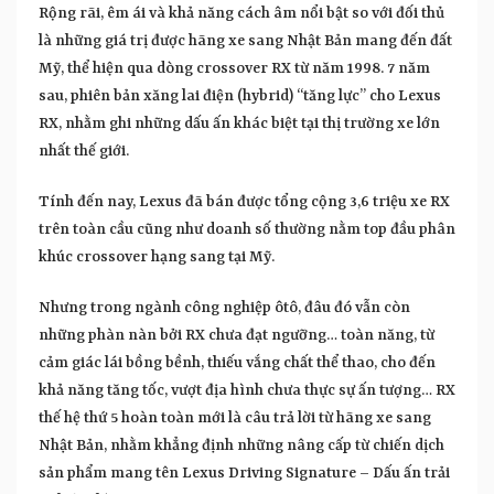
Rộng rãi, êm ái và khả năng cách âm nổi bật so với đối thủ
là những giá trị được hãng xe sang Nhật Bản mang đến đất
Mỹ, thể hiện qua dòng crossover RX từ năm 1998. 7 năm
sau, phiên bản xăng lai điện (hybrid) “tăng lực” cho Lexus
RX, nhằm ghi những dấu ấn khác biệt tại thị trường xe lớn
nhất thế giới.
Tính đến nay, Lexus đã bán được tổng cộng 3,6 triệu xe RX
trên toàn cầu cũng như doanh số thường nằm top đầu phân
khúc crossover hạng sang tại Mỹ.
Nhưng trong ngành công nghiệp ôtô, đâu đó vẫn còn
những phàn nàn bởi RX chưa đạt ngưỡng… toàn năng, từ
cảm giác lái bồng bềnh, thiếu vắng chất thể thao, cho đến
khả năng tăng tốc, vượt địa hình chưa thực sự ấn tượng… RX
thế hệ thứ 5 hoàn toàn mới là câu trả lời từ hãng xe sang
Nhật Bản, nhằm khẳng định những nâng cấp từ chiến dịch
sản phẩm mang tên Lexus Driving Signature – Dấu ấn trải