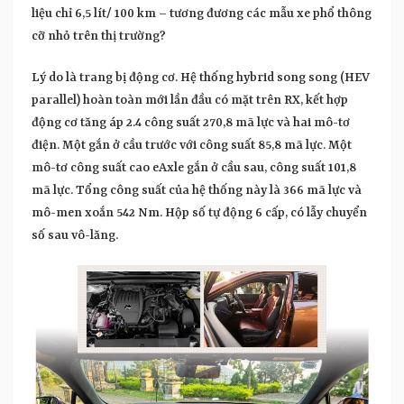
liệu chỉ 6,5 lít/ 100 km – tương đương các mẫu xe phổ thông
cỡ nhỏ trên thị trường?
Lý do là trang bị động cơ. Hệ thống hybrid song song (HEV
parallel) hoàn toàn mới lần đầu có mặt trên RX, kết hợp
động cơ tăng áp 2.4 công suất 270,8 mã lực và hai mô-tơ
điện. Một gắn ở cầu trước với công suất 85,8 mã lực. Một
mô-tơ công suất cao eAxle gắn ở cầu sau, công suất 101,8
mã lực. Tổng công suất của hệ thống này là 366 mã lực và
mô-men xoắn 542 Nm. Hộp số tự động 6 cấp, có lẫy chuyển
số sau vô-lăng.