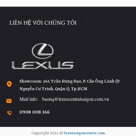
LIÊN HỆ VỚI CHÚNG TÔI
Showroom: 264 Trần Hưng Đạo, P. Cầu Ông Lãnh (P.
Nguyễn Cư Trinh, Quận 1), Tp.HCM
Mail info: baonq@lexuscentralsaigon.com.vn
0908 008 166
Copyright 2024 ©
lexussaigoncenter.com