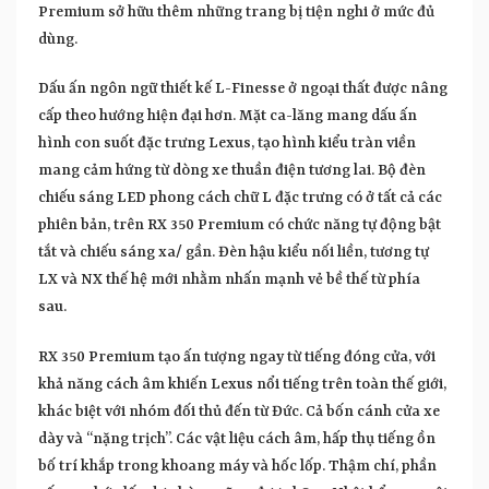
Premium sở hữu thêm những trang bị tiện nghi ở mức đủ
dùng.
Dấu ấn ngôn ngữ thiết kế L-Finesse ở ngoại thất được nâng
cấp theo hướng hiện đại hơn. Mặt ca-lăng mang dấu ấn
hình con suốt đặc trưng Lexus, tạo hình kiểu tràn viền
mang cảm hứng từ dòng xe thuần điện tương lai. Bộ đèn
chiếu sáng LED phong cách chữ L đặc trưng có ở tất cả các
phiên bản, trên RX 350 Premium có chức năng tự động bật
tắt và chiếu sáng xa/ gần. Đèn hậu kiểu nối liền, tương tự
LX và NX thế hệ mới nhằm nhấn mạnh vẻ bề thế từ phía
sau.
RX 350 Premium tạo ấn tượng ngay từ tiếng đóng cửa, với
khả năng cách âm khiến Lexus nổi tiếng trên toàn thế giới,
khác biệt với nhóm đối thủ đến từ Đức. Cả bốn cánh cửa xe
dày và “nặng trịch”. Các vật liệu cách âm, hấp thụ tiếng ồn
bố trí khắp trong khoang máy và hốc lốp. Thậm chí, phần