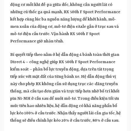
động cơ mỗi khi đề-pa giữa dốc, không cần người lái có
những cú thốc ga quá mạnh, RX 500h F Sport Performance
kết hợp cùng lúc ba nguồn năng lượng để khởi hành, mô-
men xoắn của động cơ, mô-tơ điện eAxle gắn ở trục sau và
mô-tơ điện cầu trước. Vận hành RX 500h F Sport
Performance giờ nhàn tênh.
Bí quyết tiếp theo nằm ở hệ dẫn động 4 bánh toàn thời gian
Direct 4 – công nghệ giúp RX 500h F Sport Performance
kiểm soát – phân bổ lực truyền động, dựa trên tải trọng
tiếp xúc với mặt đất của từng bánh xe. Hệ dẫn động thú vị
này cho phép RX không cần sử dụng trục các-đăng truyền
thống, mà cấu tạo đơn giản và trực tiếp hơn nhờ bố trí khối
pin Ni-MH ở cầu sau để nuôi mô-tơ. Trong điều kiện tối ưu
mức tiêu hao nhiên liệu, hệ dẫn động có khả năng phẩn bổ
lực kéo 100% ở cầu trước. Nhận thấy người lái cần gia tốc, hệ
thống sẽ điều chỉnh lực kéo 20% ở cầu trước, 80% ở cầu sau.