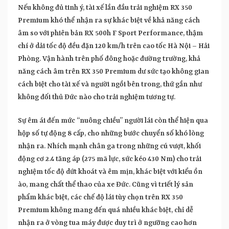
Nếu không đủ tinh ý, tài xế lần đầu trải nghiệm RX 350
Premium khó thể nhận ra sự khác biệt về khả năng cách
âm so với phiên bản RX 500h F Sport Performance, thậm
chí ở dải tốc độ đều đặn 120 km/h trên cao tốc Hà Nội – Hải
Phòng. Vận hành trên phố đông hoặc đường trường, khả
năng cách âm trên RX 350 Premium dư sức tạo không gian
cách biệt cho tài xế và người ngồi bên trong, thứ gần như
không đối thủ Đức nào cho trải nghiệm tương tự.
Sự êm ái đến mức “nuông chiều” người lái còn thể hiện qua
hộp số tự động 8 cấp, cho những bước chuyển số khó lòng
nhận ra. Nhích mạnh chân ga trong những cú vượt, khối
động cơ 2.4 tăng áp (275 mã lực, sức kéo 430 Nm) cho trải
nghiệm tốc độ dứt khoát và êm mịn, khác biệt với kiểu ồn
ào, mang chất thể thao của xe Đức. Cũng vì triết lý sản
phẩm khác biệt, các chế độ lái tùy chọn trên RX 350
Premium không mang đến quá nhiều khác biệt, chỉ dễ
nhận ra ở vòng tua máy được duy trì ở ngưỡng cao hơn